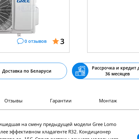
3
0 отзывов
Рассрочка и кредит 
Доставка по Беларуси
36 месяцев
Отзывы
Гарантии
Монтаж
 пришедшая на смену предыдущей модели Gree Lomo
 более эффективном хладагенте R32. Кондиционер
огрева до -15С. Сплит-системы данного модельного