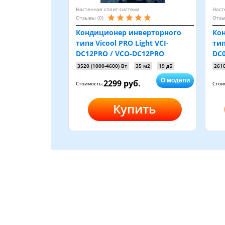
Настенная сплит-система
Наст
Отзывы (0)
Отзы
Кондиционер инверторного
Ко
типа Vicool PRO Light VCI-
тип
DC12PRO / VCO-DC12PRO
DC
3520 (1000-4600) Вт
35 м2
19 дБ
2610
О модели
2299 руб.
Стоимость:
Стои
Купить