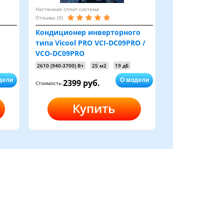
Настенная сплит-система
Отзывы (0)
Кондиционер инверторного
типа Vicool PRO VCI-DC09PRO /
VCO-DC09PRO
2610 (940-3700) Вт
25 м2
19 дБ
дели
О модели
2399 руб.
Стоимость:
Купить