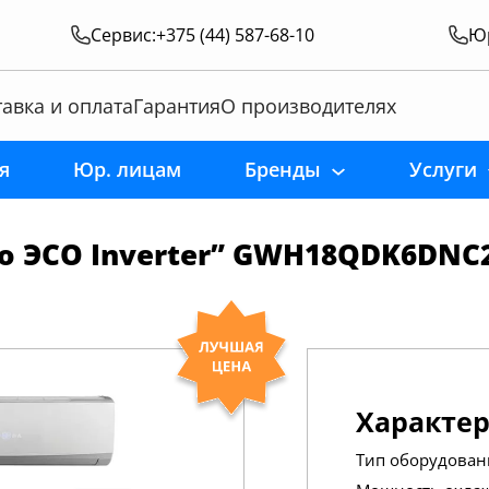
Сервис:
+375 (44) 587-68-10
Юр
авка и оплата
Гарантия
О производителях
я
Юр. лицам
Бренды
Услуги
o ЭСО Inverter” GWH18QDK6DNC
Характе
Тип оборудован