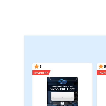
5
5
Inventer
Inve