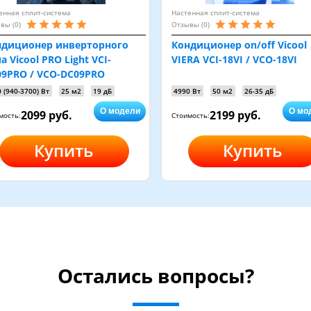
енная сплит-система
Настенная сплит-система
вы (0)
Отзывы (0)
ндиционер инверторного
Кондиционер on/off Vicool
а Vicool PRO Light VCI-
VIERA VCI-18VI / VCO-18VI
09PRO / VCO-DC09PRO
 (940-3700) Вт
25 м2
19 дБ
4990 Вт
50 м2
26-35 дБ
О модели
О мо
2099 руб.
2199 руб.
мость:
Стоимость:
Купить
Купить
Остались вопросы?