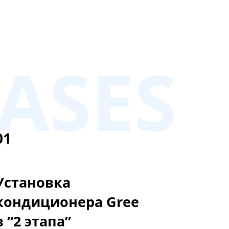
ASES
01
Установка
кондиционера Gree
в “2 этапа”