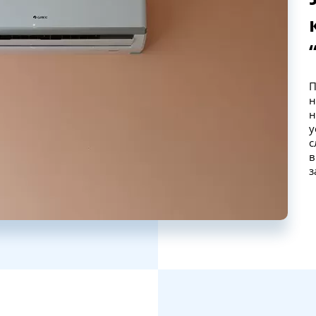
П
н
н
у
с
в
з