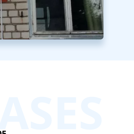
ASES
05