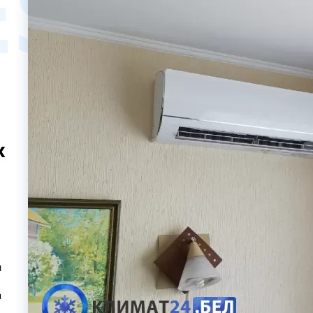
ES
x
и
а