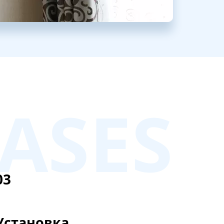
ASES
03
Установка