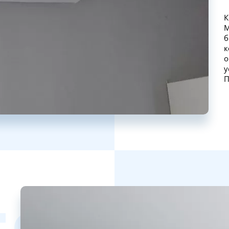
К
М
б
к
о
у
П