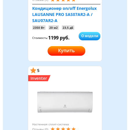
Кондиционер on/off Energolux
LAUSANNE PRO SAS07AR2-A /
SAU07AR2-A
2350 Вт
20 м2
23,5 дБ
О модели
1199 руб.
Стоимость:
Купить
5
Inventer
Настенная сплит-система
Отзывы (0)