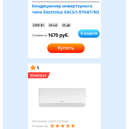
Кондиционер инверторного
типа Electrolux EACS/I-07HAT/N3
2200 Вт
20 м2
25 дБ
О модели
1670 руб.
Стоимость:
Купить
5
Inventer
Настенная сплит-система
Отзывы (0)