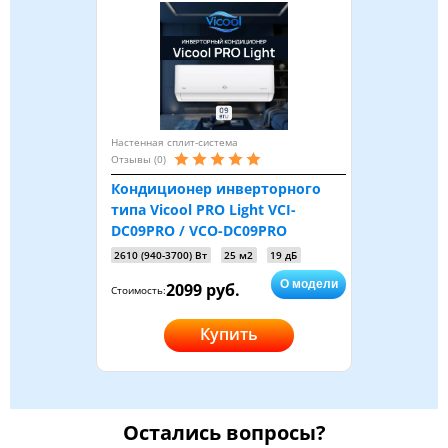
Настенная сплит-система
Отзывы (0)
Кондиционер инверторного
типа Vicool PRO Light VCI-
DC09PRO / VCO-DC09PRO
2610 (940-3700) Вт
25 м2
19 дБ
О модели
2099 руб.
Стоимость:
Купить
Остались вопросы?