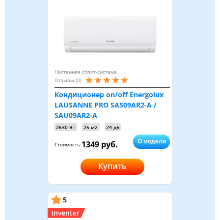
Настенная сплит-система
Отзывы (0)
Кондиционер on/off Energolux
LAUSANNE PRO SAS09AR2-A /
SAU09AR2-A
2630 Вт
25 м2
24 дБ
О модели
1349 руб.
Стоимость:
Купить
5
Inventer