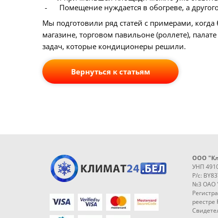
Помещение нуждается в обогреве, а другого
Мы подготовили ряд статей с примерами, когда
магазине, торговом павильоне (роллете), пала
задач, которые кондиционеры решили.
Вернуться к статьям
ООО "К
УНП 491
Р/с: BY8
№3 ОАО 
Регистр
реестре 
Свидетел