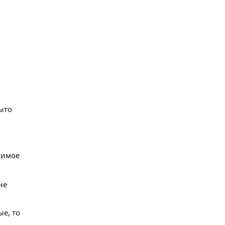
ыто
димое
не
е, то