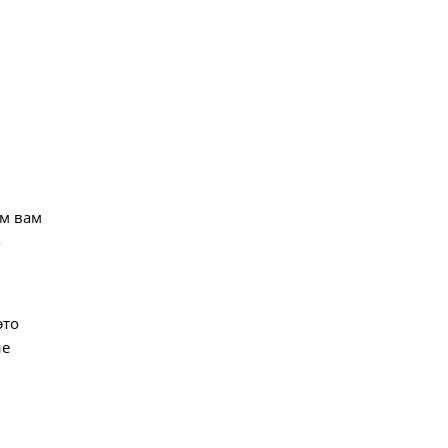
ём вам
-
это
не