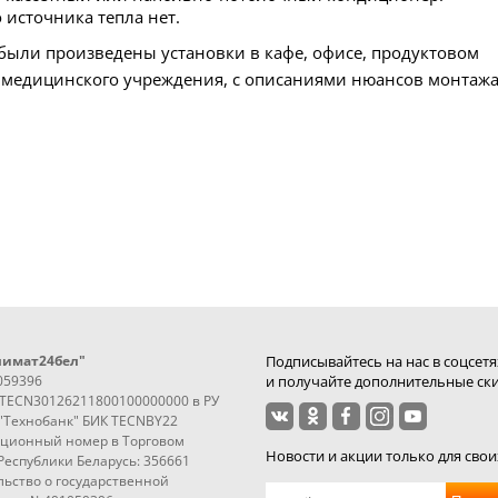
 источника тепла нет.
 были произведены установки в кафе, офисе, продуктовом
те медицинского учреждения, с описаниями нюансов монтажа
лимат24бел"
Подписывайтесь на нас в соцсетя
059396
и получайте дополнительные ски
3TECN30126211800100000000 в РУ
"Технобанк" БИК TECNBY22
ационный номер в Торговом
Новости и акции только для свои
Республики Беларусь: 356661
ьство о государственной