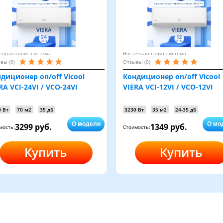
енная сплит-система
Настенная сплит-система
вы (0)
Отзывы (0)
диционер on/off Vicool
Кондиционер on/off Vicool
RA VCI-24VI / VCO-24VI
VIERA VCI-12VI / VCO-12VI
0 Вт
70 м2
35 дБ
3230 Вт
35 м2
24-35 дБ
О модели
О мо
3299 руб.
1349 руб.
мость:
Стоимость:
Купить
Купить