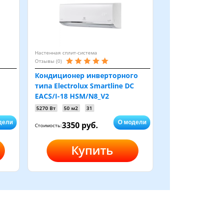
Настенная сплит-система
Отзывы (0)
Кондиционер инверторного
типа Electrolux Smartline DC
EACS/I-18 HSM/N8_V2
5270 Вт
50 м2
31
дели
О модели
3350 руб.
Стоимость:
Купить