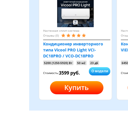
Настенная сплит-система
Наст
Отзывы (0)
Отзы
Кондиционер инверторного
Кон
типа Vicool PRO Light VCI-
VIE
DC18PRO / VCO-DC18PRO
5200 (1250-5920) Вт
50 м2
23 дБ
645
О модели
3599 руб.
Стоимость:
Стои
Купить