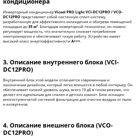
кондиционера
Инверторный кондиционер
Vicool PRO Light VCI-DC12PRO / VCO-
DC12PRO
представляет собой настенную сплит-систему,
разработанную для эффективного охлаждения и обогрева помещений
площадью до
35 м²
. Благодаря инверторной технологии, он плавно
регулирует мощность, что значительно снижает потребление
электроэнергии и обеспечивает тихую работу. Устройство имеет
высокий класс энергоэффективности
A+++
.
3. Описание внутреннего блока (
VCI-
DC12PRO
)
Внутренний блок этой модели отличается современным и
лаконичным дизайном, который легко впишется в любой интерьер. Он
обеспечивает низкий уровень шума, всего 19 дБ в тихом режиме, что
делает его идеальным для спален и детских комнат. Блок оснащен
многоступенчатой системой фильтрации для очистки воздуха от пыли
и аллергенов.
4. Описание внешнего блока (
VCO-
DC12PRO
)