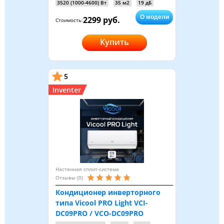
3520 (1000-4600) Вт
35 м2
19 дБ
О модели
2299 руб.
Стоимость:
Купить
5
Inventer
Настенная сплит-система
Отзывы (0)
Кондиционер инверторного
типа Vicool PRO Light VCI-
DC09PRO / VCO-DC09PRO