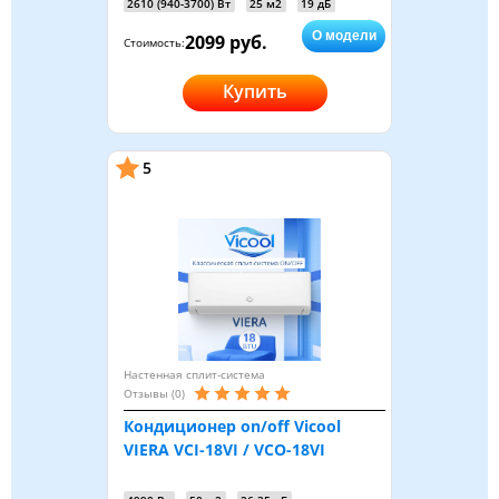
2610 (940-3700) Вт
25 м2
19 дБ
О модели
2099 руб.
Стоимость:
Купить
5
Настенная сплит-система
Отзывы (0)
Кондиционер on/off Vicool
VIERA VCI-18VI / VCO-18VI