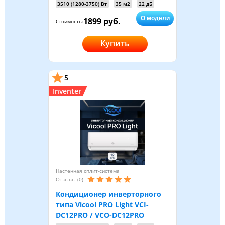
3510 (1280-3750) Вт
35 м2
22 дБ
О модели
1899 руб.
Стоимость:
Купить
5
Inventer
Настенная сплит-система
Отзывы (0)
Кондиционер инверторного
типа Vicool PRO Light VCI-
DC12PRO / VCO-DC12PRO