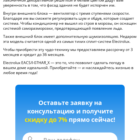
лаконичной декоративной решеткой и белым цветом дадут вам
уверенность в том, что фасад здания не будет испорчен им.
Внутри внешнего блока — вентилятор с тремя ступенями скорости.
Благодаря им вы сможете регулировать шум и обдув, которые создает
система. Чтобы кондиционер не вышел из строя в морозы, он оснащен
системой саморазморозки, предотвращающей появление льда.
Также внешний блок имеет дополнительную шумоизоляцию. Недаром
эта модель считается одной из самых тихих сплит-систем Electrolux.
Чтобы приобрести эту чудо-технику мы предоставляем рассрочку от 3
месяцев и кредит до 36 месяцев.
Electrolux EACS/I-07HAR_X — это то, что позволит сделать погоду в
вашем доме идеальной. Приобретайте — и наслаждайтесь жизнью в
любое время года!
Оставьте заявку на
консультацию и получите
скидку до 7%
прямо сейчас!