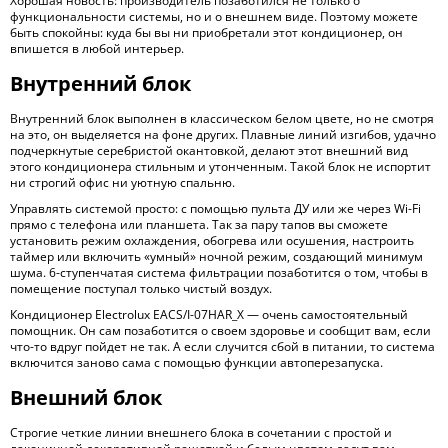
Хорошая новость: производитель позаботился не только о
функциональности системы, но и о внешнем виде. Поэтому можете
быть спокойны: куда бы вы ни приобретали этот кондиционер, он
впишется в любой интерьер.
Внутренний блок
Внутренний блок выполнен в классическом белом цвете, но не смотря
на это, он выделяется на фоне других. Плавные линий изгибов, удачно
подчеркнутые серебристой окантовкой, делают этот внешний вид
этого кондиционера стильным и утонченным. Такой блок не испортит
ни строгий офис ни уютную спальню.
Управлять системой просто: с помощью пульта ДУ или же через Wi-Fi
прямо с телефона или планшета. Так за пару тапов вы сможете
установить режим охлаждения, обогрева или осушения, настроить
таймер или включить «умный» ночной режим, создающий минимум
шума. 6-ступенчатая система фильтрации позаботится о том, чтобы в
помещение поступал только чистый воздух.
Кондиционер Electrolux EACS/I-07HAR_X — очень самостоятельный
помощник. Он сам позаботится о своем здоровье и сообщит вам, если
что-то вдруг пойдет не так. А если случится сбой в питании, то система
включится заново сама с помощью функции автоперезапуска.
Внешний блок
Строгие четкие линии внешнего блока в сочетании с простой и