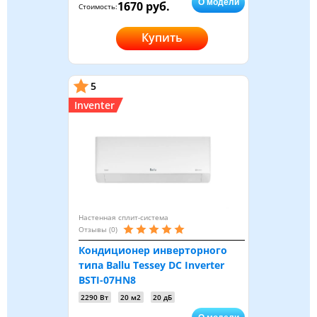
О модели
1670 руб.
Стоимость:
Купить
5
Inventer
Настенная сплит-система
Отзывы (0)
Кондиционер инверторного
типа Ballu Tessey DC Inverter
BSTI-07HN8
2290 Вт
20 м2
20 дБ