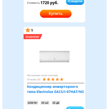
О модели
1720 руб.
Стоимость:
Купить
5
Inventer
Настенная сплит-система
Отзывы (0)
Кондиционер инверторного
типа Electrolux EACS/I-07HAT/N3
2200 Вт
20 м2
25 дБ