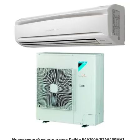
Инверторный кондиционер Daikin FAA100A/RZAG100MV1