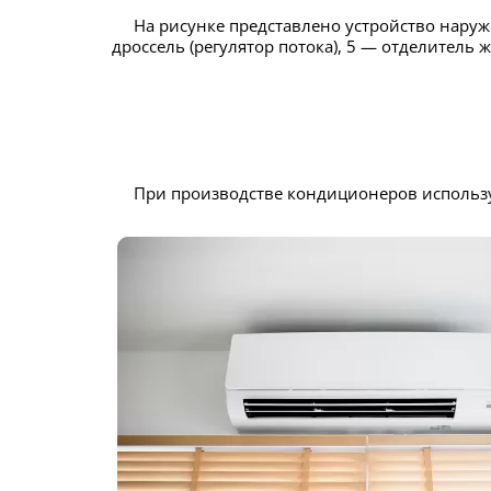
На рисунке представлено устройство наружного блока сплит-системы, где 1 — компрессор, 2 — конденсатор/теплообменник, 3 — вентилятор, 4 —
дроссель (регулятор потока), 5 — отделитель
При производстве кондиционеров использу