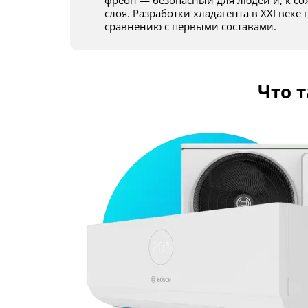
фреон — безопасный для людей и, к с
слоя. Разработки хладагента в XXI веке
сравнению с первыми составами.
Что 