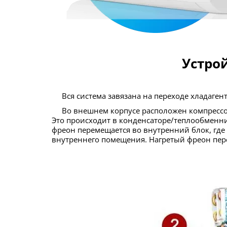
Устро
Вся система завязана на переходе хладаген
Во внешнем корпусе расположен компрессор, который отвечает за сжатие фреона. Сжимаясь, хладагент переходит в жидкое состояние и охлаждается.
Это происходит в конденсаторе/теплообменник
фреон перемещается во внутренний блок, где 
внутреннего помещения. Нагретый фреон перет