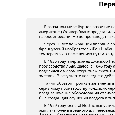
Пер
В западном мире бурное развитие науки началось в XIX веке. В 1805 году
американец Оливер Эванс представил 
парокомпрессии. Но до производства х
Через 10 лет во Франции впервые прозвучало слово «кондиционер».
Французский изобретатель Жан Шабанн
температуры в помещениях путем кон
В 1835 году американец Джейкоб Перкинс изготовил устройство для
производства льда. Далее, в 1845 год
поделился с миром открытием сжатия и
змеевик. В результате последнего дейс
Таким образом, громкие заявления в XIX веке только в 1902 году привели к
серийному производству кондиционеро
предназначение оборудования отличае
был создан для осушения воздуха в ти
В 1929 году General Electric выпустила кондиционер с хладагентом на основе
аммиака, очень вредного для человека.