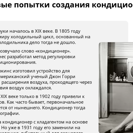
вые попытки создания кондицио
миру холодильный цикл, основанный на
олодильника дело тогда не дошло.
ес разработал метод регулировки
диционирования.
у американский ученый Джон Горри
 расширения воздуха, проходящего через
твия воздух охлаждался.
в. Как часто бывает, первоначальное
тся от нынешнего. Кондиционер тогда
пографии.
 Но уже в 1931 году его заменили на