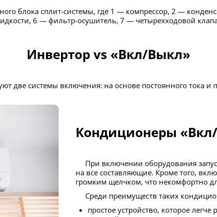
 жидкости, 6 — фильтр-осушитель, 7 — четырехходовой клапа
Инвертор vs «Вкл/Выкл»
ют две системы включения: на основе постоянного тока и 
Кондиционеры «Вкл
При включении оборудования запускают всю систему. Это оказывает напряжение
на все составляющие. Кроме того, вк
громким щелчком, что некомфортно дл
Среди преимуществ таких кондицио
простое устройство, которое легче