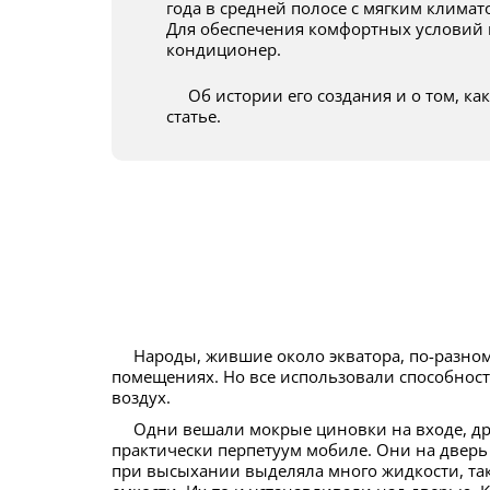
года в средней полосе с мягким климат
Для обеспечения комфортных условий 
кондиционер.
Об истории его создания и о том, как устроен кондиционер, расскажем в этой
статье.
Народы, жившие около экватора, по-разному боролись с жарой в жилых
помещениях. Но все использовали способнос
воздух.
Одни вешали мокрые циновки на входе, другие — тряпки. Индусы придумали
практически перпетуум мобиле. Они на дверь
при высыхании выделяла много жидкости, так