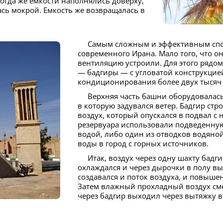
Когда же емкости наполнялись доверху,
ась мокрой. Емкость же возвращалась в
Самым сложным и эффективным способом пользовались на территории
современного Ирана. Мало того, что о
вентиляцию устроили. Для этого ряд
— бадгиры — с угловатой конструкцией
кондиционирования более двух тысяч 
Верхняя часть башни оборудовалась в виде решетки с внутренними заслонками,
в которую задувался ветер. Бадгир стр
воздух, который опускался в подвал с 
резервуара использовали подведенную 
водой, либо один из отводков водяно
воды в город с горных источников.
Итак, воздух через одну шахту бадгира попадал в подвал, заполненный водой, там
охлаждался и через дырочки в полу в
создавался и поток воздуха, и повыше
Затем влажный прохладный воздух см
через бадгир выходил через вытяжку в