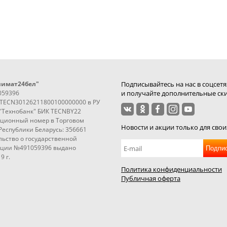
лимат24бел"
Подписывайтесь на нас в соцсетя
059396
и получайте дополнительные ски
3TECN30126211800100000000 в РУ
"Технобанк" БИК TECNBY22
ационный номер в Торговом
Новости и акции только для свои
Республики Беларусь: 356661
ьство о государственной
ации №491059396 выдано
Подпи
9 г.
Политика конфиденциальности
Публичная оферта