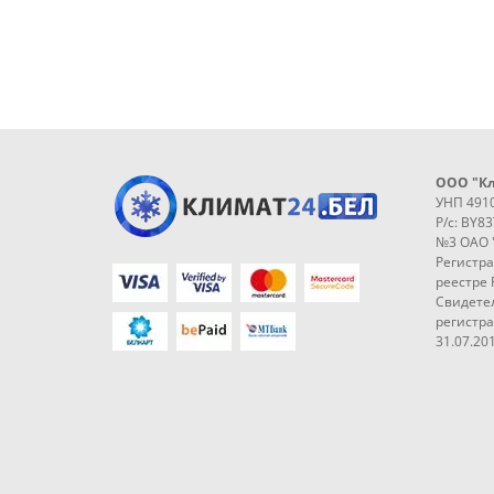
ООО "К
УНП 491
Р/с: BY8
№3 ОАО 
Регистр
реестре 
Свидетел
регистр
31.07.201